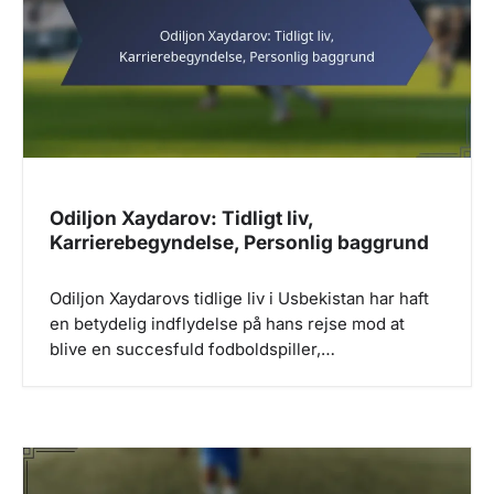
g
a
t
i
o
n
Odiljon Xaydarov: Tidligt liv,
Karrierebegyndelse, Personlig baggrund
Odiljon Xaydarovs tidlige liv i Usbekistan har haft
en betydelig indflydelse på hans rejse mod at
blive en succesfuld fodboldspiller,…