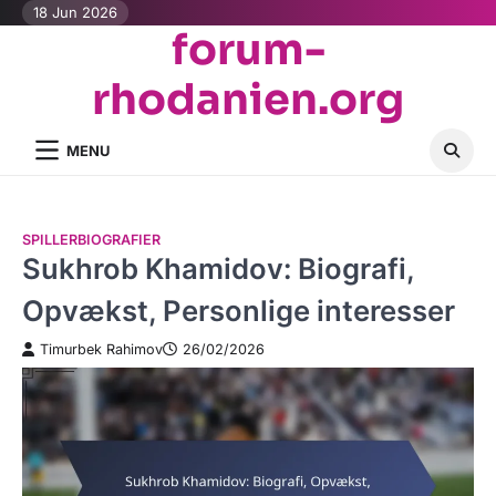
Skip
18 Jun 2026
forum-
to
content
rhodanien.org
MENU
SPILLERBIOGRAFIER
Sukhrob Khamidov: Biografi,
Opvækst, Personlige interesser
Timurbek Rahimov
26/02/2026