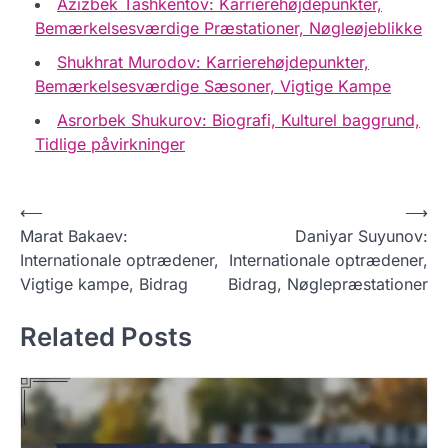
Azizbek Tashkentov: Karrierehøjdepunkter,
Bemærkelsesværdige Præstationer, Nøgleøjeblikke
Shukhrat Murodov: Karrierehøjdepunkter,
Bemærkelsesværdige Sæsoner, Vigtige Kampe
Asrorbek Shukurov: Biografi, Kulturel baggrund,
Tidlige påvirkninger
P
⟵
⟶
Marat Bakaev:
Daniyar Suyunov:
o
Internationale optrædener,
Internationale optrædener,
s
Vigtige kampe, Bidrag
Bidrag, Nøglepræstationer
t
Related Posts
n
a
v
i