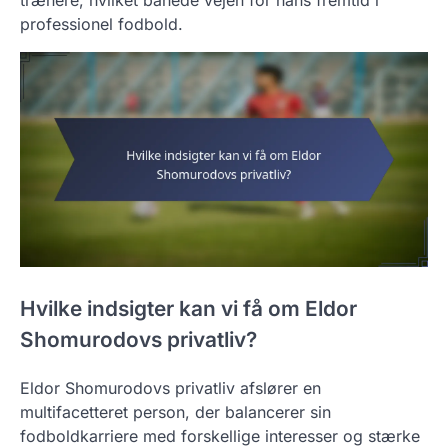
trænere, hvilket banede vejen for hans fremtid i
professionel fodbold.
Hvilke indsigter kan vi få om Eldor
Shomurodovs privatliv?
Eldor Shomurodovs privatliv afslører en
multifacetteret person, der balancerer sin
fodboldkarriere med forskellige interesser og stærke