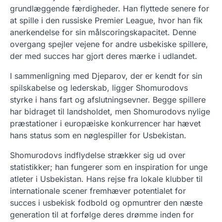
grundlæggende færdigheder. Han flyttede senere for
at spille i den russiske Premier League, hvor han fik
anerkendelse for sin målscoringskapacitet. Denne
overgang spejler vejene for andre usbekiske spillere,
der med succes har gjort deres mærke i udlandet.
I sammenligning med Djeparov, der er kendt for sin
spilskabelse og lederskab, ligger Shomurodovs
styrke i hans fart og afslutningsevner. Begge spillere
har bidraget til landsholdet, men Shomurodovs nylige
præstationer i europæiske konkurrencer har hævet
hans status som en nøglespiller for Usbekistan.
Shomurodovs indflydelse strækker sig ud over
statistikker; han fungerer som en inspiration for unge
atleter i Usbekistan. Hans rejse fra lokale klubber til
internationale scener fremhæver potentialet for
succes i usbekisk fodbold og opmuntrer den næste
generation til at forfølge deres drømme inden for