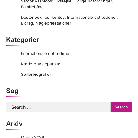
Sardor Rashidov: Livsrejse, Tidlige udfordringer,
Familiebånd
Dostonbek Tashkentov: Internationale optrædener,
Bidrag, Nøglepræstationer
Kategorier
Internationale optrædener
Karrierehøjdepunkter
Spillerbiografier
Søg
Search
for:
Arkiv
March 2026