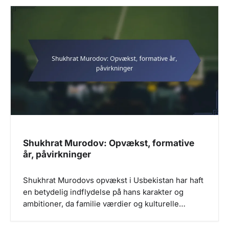
a
v
i
g
a
t
i
o
n
Shukhrat Murodov: Opvækst, formative
år, påvirkninger
Shukhrat Murodovs opvækst i Usbekistan har haft
en betydelig indflydelse på hans karakter og
ambitioner, da familie værdier og kulturelle…