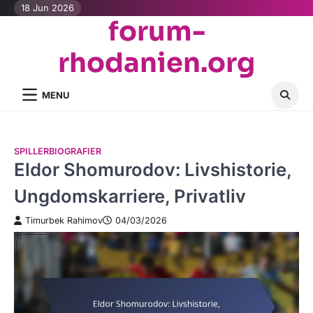
Skip
18 Jun 2026
forum-
to
content
rhodanien.org
MENU
SPILLERBIOGRAFIER
Eldor Shomurodov: Livshistorie,
Ungdomskarriere, Privatliv
Timurbek Rahimov
04/03/2026