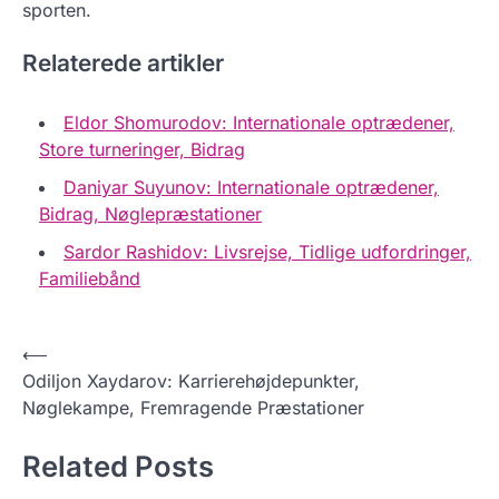
sporten.
Relaterede artikler
Eldor Shomurodov: Internationale optrædener,
Store turneringer, Bidrag
Daniyar Suyunov: Internationale optrædener,
Bidrag, Nøglepræstationer
Sardor Rashidov: Livsrejse, Tidlige udfordringer,
Familiebånd
P
⟵
Odiljon Xaydarov: Karrierehøjdepunkter,
o
Nøglekampe, Fremragende Præstationer
s
t
Related Posts
n