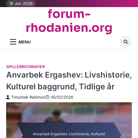
Skip
18 Jun 2026
forum-
to
content
rhodanien.org
MENU
SPILLERBIOGRAFIER
Anvarbek Ergashev: Livshistorie,
Kulturel baggrund, Tidlige år
Timurbek Rahimov
05/02/2026