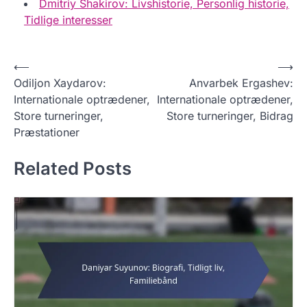
Dmitriy Shakirov: Livshistorie, Personlig historie,
Tidlige interesser
P
⟵
⟶
Odiljon Xaydarov:
Anvarbek Ergashev:
o
Internationale optrædener,
Internationale optrædener,
s
Store turneringer,
Store turneringer, Bidrag
t
Præstationer
n
Related Posts
a
v
i
g
a
t
i