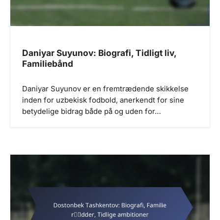
o
n
Daniyar Suyunov: Biografi, Tidligt liv,
Familiebånd
Daniyar Suyunov er en fremtrædende skikkelse
inden for uzbekisk fodbold, anerkendt for sine
betydelige bidrag både på og uden for…